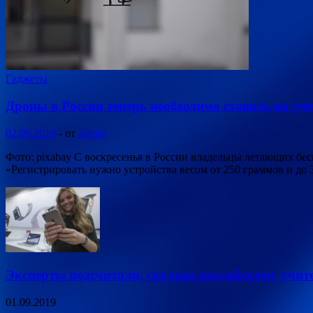
Гаджеты
Дроны в России теперь необходимо ставить на уче
02.09.2019
-
от
admin
Фото: pixabay С воскресенья в России владельцы летающих бес
«Регистрировать нужно устройства весом от 250 граммов и до 
Эксперты подсчитали, сколько российскому учите
01.09.2019