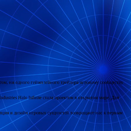
ри этом, ни одного геймплейного трейлера игровому сообществу
ndustries Halo Infinite стала проектом в открытом мире. Для
пция и дизайн игровых сущностей возвращают нас к первым