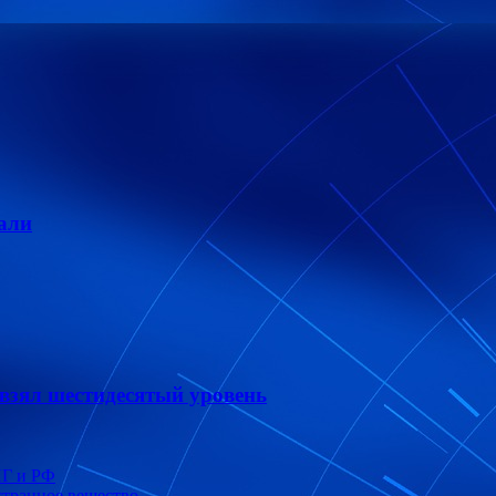
пали
 взял шестидесятый уровень
НГ и РФ
странное вещество