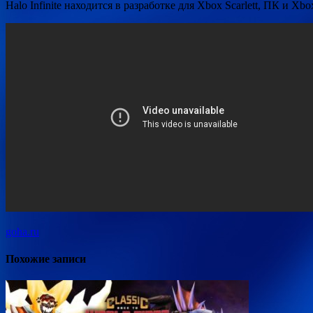
Halo Infinite находится в разработке для Xbox Scarlett, ПК и X
goha.ru
Похожие записи