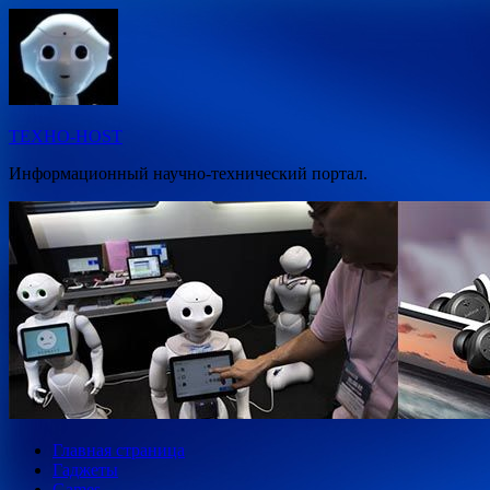
Перейти
к
содержимому
ТЕХНО-HOST
Информационный научно-технический портал.
Главная страница
Гаджеты
Games