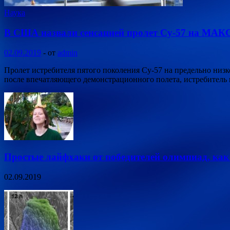
Наука
В США назвали сенсацией пролет Су-57 на МАК
02.09.2019
-
от
admin
Пролет истребителя пятого поколения Су-57 на предельно низк
после впечатляющего демонстрационного полета, истребитель
Простые лайфхаки от победителей олимпиад, ка
02.09.2019