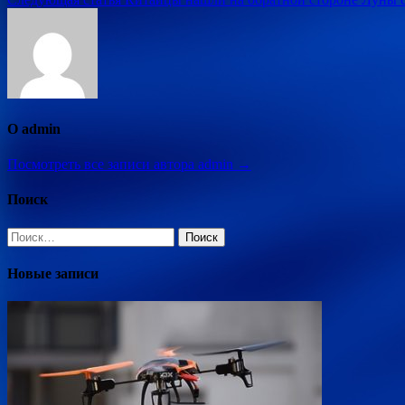
по
записям
О admin
Посмотреть все записи автора admin →
Поиск
Найти:
Новые записи