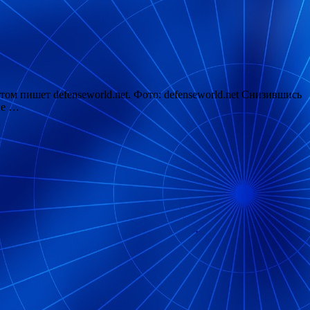
ом пишет defenseworld.net. Фото: defenseworld.net Снизившись
ые …