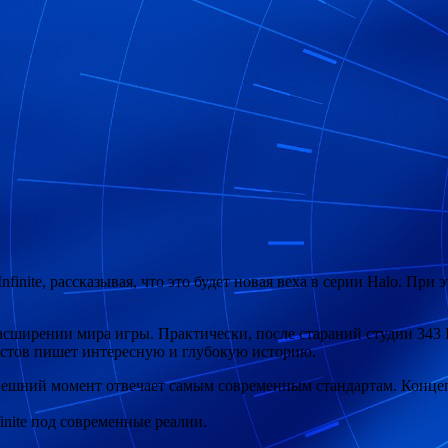
Infinite, рассказывая, что это будет новая веха в серии Halo. П
 расширении мира игры. Практически,
после стараний студии 343 I
стов пишет интересную и глубокую историю.
ынешний момент отвечает самым современным стандартам. Конце
inite под современные реалии.