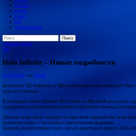
Космос
Наука
Софт
ПК
Электроника
Найти:
Главное меню
ПК
Halo Infinite – Новые подробности
01.09.2019
-
от
admin
Компании 343 Industries и Microsoft активно рекламируют Halo 
пока не показали.
В интервью Game Informer Мэтт Бути из Microsoft рассказал о
поддержки исследования игрового окружения команда сценари
Движок игры также подвергся серьезной переработке, и на н
проектам серии, с чистыми и лаконичными формами.
Задачей разработчиков стало сделать адаптацию нового Halo Inf