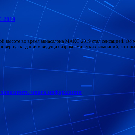
С-2019
ой высоте во время авиасалона МАКС-2019 стал сенсацией. Об эт
 повернул к зданиям ведущих аэрокосмических компаний, котор
к запомнить много информации