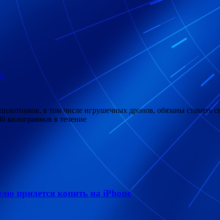
т
пилотников, в том числе игрушечных дронов, обязаны ставить с
30 килограммов в течение
лю придется копить на iPhone