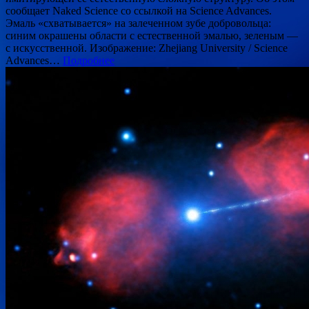
сообщает Naked Science со ссылкой на Science Advances.
Эмаль «схватывается» на залеченном зубе добровольца:
синим окрашены области с естественной эмалью, зеленым —
с искусственной. Изображение: Zhejiang University / Science
Advances…
Подробнее