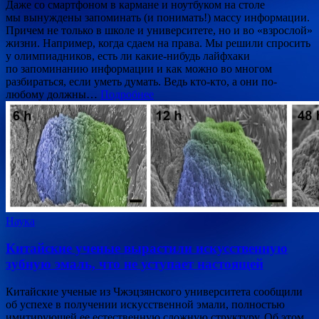
Даже со смартфоном в кармане и ноутбуком на столе
мы вынуждены запоминать (и понимать!) массу информации.
Причем не только в школе и университете, но и во «взрослой»
жизни. Например, когда сдаем на права. Мы решили спросить
у олимпиадников, есть ли какие-нибудь лайфхаки
по запоминанию информации и как можно во многом
разбираться, если уметь думать. Ведь кто-кто, а они по-
любому должны…
Подробнее
Наука
Китайские ученые вырастили искусственную
зубную эмаль, что не уступает настоящей
Китайские ученые из Чжэцзянского университета сообщили
об успехе в получении искусственной эмали, полностью
имитирующей ее естественную сложную структуру. Об этом