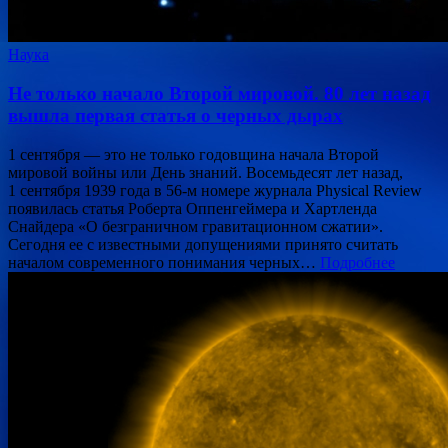
Наука
Не только начало Второй мировой. 80 лет назад
вышла первая статья о черных дырах
1 сентября — это не только годовщина начала Второй
мировой войны или День знаний. Восемьдесят лет назад,
1 сентября 1939 года в 56-м номере журнала Physical Review
появилась статья Роберта Оппенгеймера и Хартленда
Снайдера «О безграничном гравитационном сжатии».
Сегодня ее с известными допущениями принято считать
началом современного понимания черных…
Подробнее