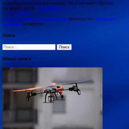
индивидуально под космонавта. Об этом пишет Meduza.
На МАКС-2019…
Подробнее
Пагинация
1
2
…
5
Далее
группа компаний Ава краснодар
руководство |
покрасить
записей
дворники
на машине
Поиск
Найти:
Новые записи