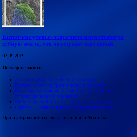
Китайские ученые вырастили искусственную
зубную эмаль, что не уступает настоящей
02.09.2019
Последние записи
Азара и Соболь отпустили из полиции
Премьер-министр Грузии подал в отставку
Путин раскритиковал назвавшую пострадавших
от паводка бичами чиновницу
World of Warcraft Classic — Рагнарос и Ониксия пали
Lost Ark — Раздача ключей в грядущую Альфу
При цитировании ссылка на источник обязательна.