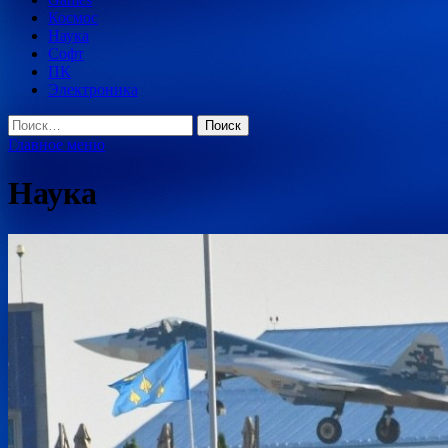
Космос
Наука
Софт
ПК
Электроника
Найти:
Главное меню
Наука