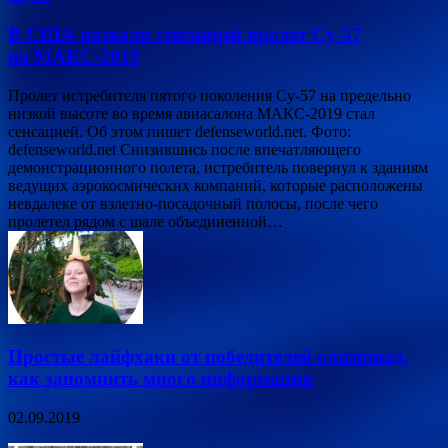
В США назвали сенсацией пролет Су-57
на МАКС-2019
Пролет истребителя пятого поколения Су-57 на предельно
низкой высоте во время авиасалона МАКС-2019 стал
сенсацией. Об этом пишет defenseworld.net. Фото:
defenseworld.net Снизившись после впечатляющего
демонстрационного полета, истребитель повернул к зданиям
ведущих аэрокосмических компаний, которые расположены
невдалеке от взлетно-посадочный полосы, после чего
пролетел рядом с шале объединенной…
Простые лайфхаки от победителей олимпиад,
как запомнить много информации
02.09.2019