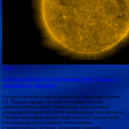
Наука
Сегодня в Беларуси магнитная буря. Такая же
ожидается 1 сентября
Сегодня утром была зафиксирована магнитная буря уровня
G1. Такая же ожидается утром 1 сентября. Об этом
свидетельствуют данные Лаборатории рентгеновской
астрономии Солнца ФИАН РФ. Изображение: tesis.lebedev.ru
Сегодня была зафиксирована буря уровня G1 (слабая буря).
Она характеризуется слабыми отклонениями
в энергетических системах, небольшим влиянием