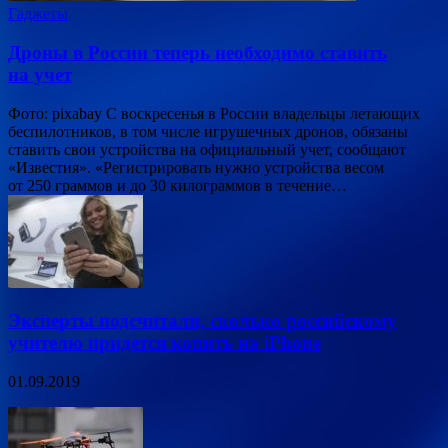
Гаджеты
Дроны в России теперь необходимо ставить
на учет
Фото: pixabay С воскресенья в России владельцы летающих
беспилотников, в том числе игрушечных дронов, обязаны
ставить свои устройства на официальный учет, сообщают
«Известия». «Регистрировать нужно устройства весом
от 250 граммов и до 30 килограммов в течение…
Эксперты подсчитали, сколько российскому
учителю придется копить на iPhone
01.09.2019