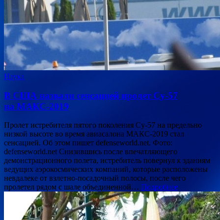
Наука
В США назвали сенсацией пролет Су-57
на МАКС-2019
Пролет истребителя пятого поколения Су-57 на предельно
низкой высоте во время авиасалона МАКС-2019 стал
сенсацией. Об этом пишет defenseworld.net. Фото:
defenseworld.net Снизившись после впечатляющего
демонстрационного полета, истребитель повернул к зданиям
ведущих аэрокосмических компаний, которые расположены
невдалеке от взлетно-посадочный полосы, после чего
пролетел рядом с шале объединенной…
Подробнее