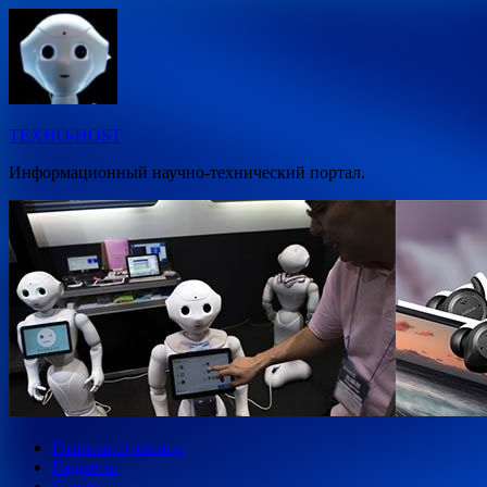
Перейти
к
содержимому
ТЕХНО-HOST
Информационный научно-технический портал.
Главная страница
Гаджеты
Games