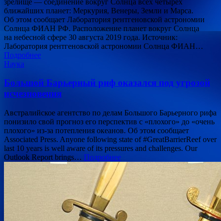
зрелище — соединение вокруг Солнца всех четырех
ближайших планет: Меркурия, Венеры, Земли и Марса.
Об этом сообщает Лаборатория рентгеновской астрономии
Солнца ФИАН РФ. Расположение планет вокруг Солнца
на небесной сфере 30 августа 2019 года. Источник:
Лаборатория рентгеновской астрономии Солнца ФИАН…
Подробнее
Наука
Большой Барьерный риф оказался под угрозой
исчезновения
Австралийское агентство по делам Большого Барьерного рифа
понизило свой прогноз его перспектив с «плохого» до «очень
плохого» из-за потепления океанов. Об этом сообщает
Associated Press. Anyone following state of #GreatBarrierReef over
last 10 years is well aware of its pressures and challenges. Our
Outlook Report brings…
Подробнее