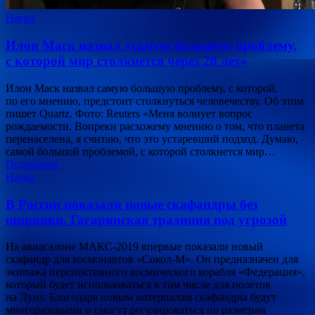
Наука
Илон Маск назвал «самую большую проблему,
с которой мир столкнется через 20 лет»
Илон Маск назвал самую большую проблему, с которой,
по его мнению, предстоит столкнуться человечеству. Об этом
пишет Quartz. Фото: Reuters «Меня волнует вопрос
рождаемости. Вопреки расхожему мнению о том, что планета
перенаселена, я считаю, что это устаревший подход. Думаю,
самой большой проблемой, с которой столкнется мир…
Подробнее
Наука
В России показали новые скафандры без
ширинки. Гагаринская традиция под угрозой
На авиасалоне МАКС-2019 впервые показали новый
скафандр для космонавтов «Сокол-М». Он предназначен для
экипажа перспективного космического корабля «Федерация»,
который будет использоваться в том числе для полетов
на Луну. Благодаря новым материалам скафандры будут
многоразовыми и смогут регулироваться по размерам