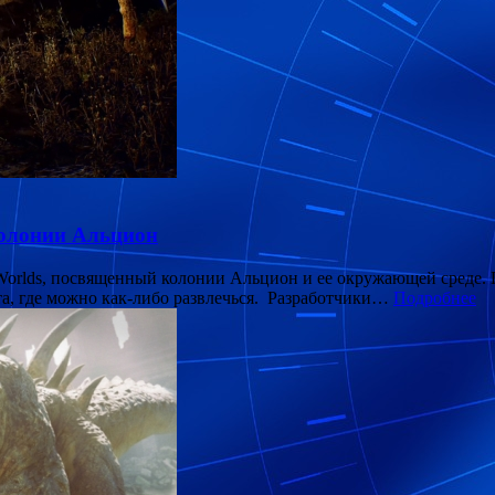
колонии Альцион
r Worlds, посвященный колонии Альцион и ее окружающей среде
та, где можно как-либо развлечься. Разработчики…
Подробнее