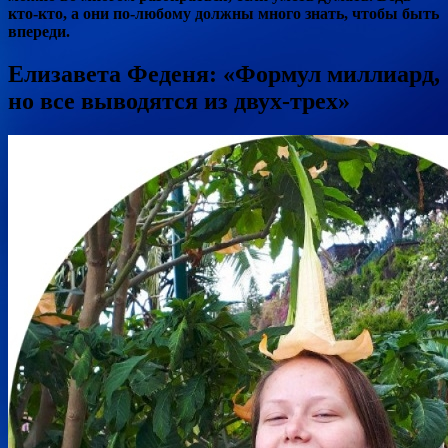
кто-кто, а они по-любому должны много знать, чтобы быть
впереди.
Елизавета Феденя: «Формул миллиард,
но все выводятся из двух-трех»