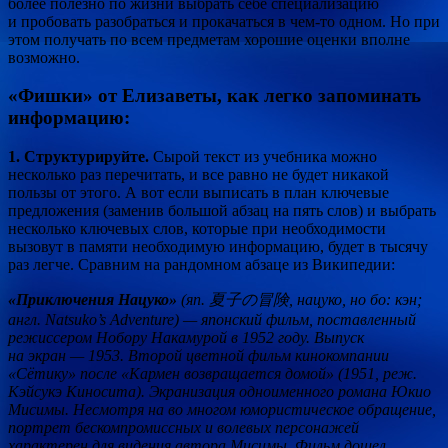
более полезно по жизни выбрать себе специализацию
и пробовать разобраться и прокачаться в чем-то одном. Но при
этом получать по всем предметам хорошие оценки вполне
возможно.
«Фишки» от Елизаветы, как легко запоминать
информацию:
1. Структурируйте.
Сырой текст из учебника можно
несколько раз перечитать, и все равно не будет никакой
пользы от этого. А вот если выписать в план ключевые
предложения (заменив большой абзац на пять слов) и выбрать
несколько ключевых слов, которые при необходимости
вызовут в памяти необходимую информацию, будет в тысячу
раз легче. Сравним на рандомном абзаце из Википедии:
«Приключения Нацуко»
(яп. 夏子の冒険, нацуко, но бо: кэн;
англ. Natsuko’s Adventure) — японский фильм, поставленный
режиссером Нобору Накамурой в 1952 году. Выпуск
на экран — 1953. Второй цветной фильм кинокомпании
«Сётику» после «Кармен возвращается домой» (1951, реж.
Кэйсукэ Киносита). Экранизация одноименного романа Юкио
Мисимы. Несмотря на во многом юмористическое обращение,
портрет бескомпромиссных и волевых персонажей
характерен для видения автора Мисимы. Фильм дошел