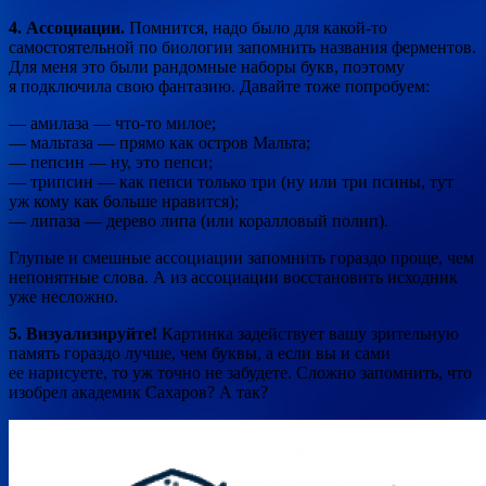
4. Ассоциации.
Помнится, надо было для какой-то
самостоятельной по биологии запомнить названия ферментов.
Для меня это были рандомные наборы букв, поэтому
я подключила свою фантазию. Давайте тоже попробуем:
— амилаза — что-то милое;
— мальтаза — прямо как остров Мальта;
— пепсин — ну, это пепси;
— трипсин — как пепси только три (ну или три псины, тут
уж кому как больше нравится);
— липаза — дерево липа (или коралловый полип).
Глупые и смешные ассоциации запомнить гораздо проще, чем
непонятные слова. А из ассоциации восстановить исходник
уже несложно.
5. Визуализируйте!
Картинка задействует вашу зрительную
память гораздо лучше, чем буквы, а если вы и сами
ее нарисуете, то уж точно не забудете. Сложно запомнить, что
изобрел академик Сахаров? А так?