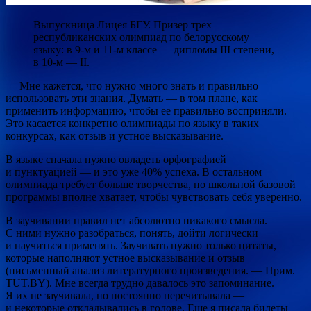
Выпускница Лицея БГУ. Призер трех
республиканских олимпиад по белорусскому
языку: в 9-м и 11-м классе — дипломы III степени,
в 10-м — II.
— Мне кажется, что нужно много знать и правильно
использовать эти знания. Думать — в том плане, как
применить информацию, чтобы ее правильно восприняли.
Это касается конкретно олимпиады по языку в таких
конкурсах, как отзыв и устное высказывание.
В языке сначала нужно овладеть орфографией
и пунктуацией — и это уже 40% успеха. В остальном
олимпиада требует больше творчества, но школьной базовой
программы вполне хватает, чтобы чувствовать себя уверенно.
В заучивании правил нет абсолютно никакого смысла.
С ними нужно разобраться, понять, дойти логически
и научиться применять. Заучивать нужно только цитаты,
которые наполняют устное высказывание и отзыв
(письменный анализ литературного произведения. — Прим.
TUT.BY). Мне всегда трудно давалось это запоминание.
Я их не заучивала, но постоянно перечитывала —
и некоторые откладывались в голове. Еще я писала билеты