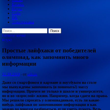
Космос
Наука
Софт
ПК
Электроника
Найти:
Главное меню
Наука
Простые лайфхаки от победителей
олимпиад, как запомнить много
информации
02.09.2019
-
от
admin
Даже со смартфоном в кармане и ноутбуком на столе
мы вынуждены запоминать (и понимать!) массу
информации. Причем не только в школе и университете,
но и во «взрослой» жизни. Например, когда сдаем на права.
Мы решили спросить у олимпиадников, есть ли какие-
нибудь лайфхаки по запоминанию информации и как
можно во многом разбираться, если уметь думать. Ведь