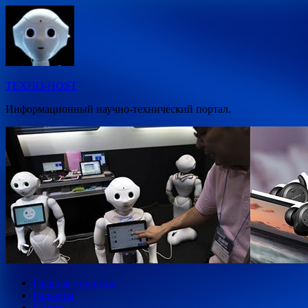
Перейти
к
содержимому
ТЕХНО-HOST
Информационный научно-технический портал.
Главная страница
Гаджеты
Games