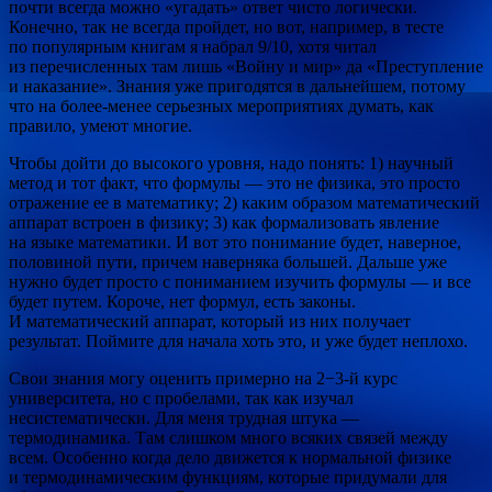
почти всегда можно «угадать» ответ чисто логически.
Конечно, так не всегда пройдет, но вот, например, в тесте
по популярным книгам я набрал 9/10, хотя читал
из перечисленных там лишь «Войну и мир» да «Преступление
и наказание». Знания уже пригодятся в дальнейшем, потому
что на более-менее серьезных мероприятиях думать, как
правило, умеют многие.
Чтобы дойти до высокого уровня, надо понять: 1) научный
метод и тот факт, что формулы — это не физика, это просто
отражение ее в математику; 2) каким образом математический
аппарат встроен в физику; 3) как формализовать явление
на языке математики. И вот это понимание будет, наверное,
половиной пути, причем наверняка большей. Дальше уже
нужно будет просто с пониманием изучить формулы — и все
будет путем. Короче, нет формул, есть законы.
И математический аппарат, который из них получает
результат. Поймите для начала хоть это, и уже будет неплохо.
Свои знания могу оценить примерно на 2−3-й курс
университета, но с пробелами, так как изучал
несистематически. Для меня трудная штука —
термодинамика. Там слишком много всяких связей между
всем. Особенно когда дело движется к нормальной физике
и термодинамическим функциям, которые придумали для