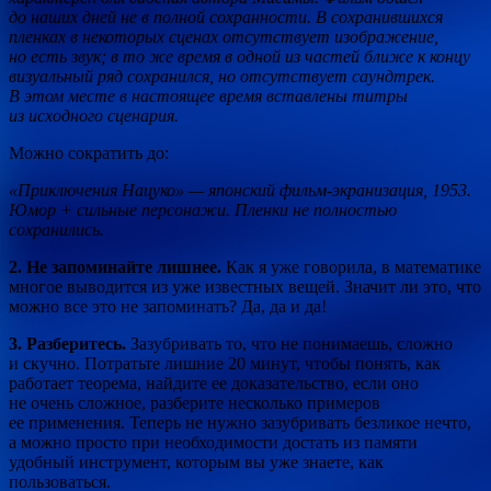
до наших дней не в полной сохранности. В сохранившихся
пленках в некоторых сценах отсутствует изображение,
но есть звук; в то же время в одной из частей ближе к концу
визуальный ряд сохранился, но отсутствует саундтрек.
В этом месте в настоящее время вставлены титры
из исходного сценария.
Можно сократить до:
«Приключения Нацуко» — японский фильм-экранизация, 1953.
Юмор + сильные персонажи. Пленки не полностью
сохранились.
2. Не запоминайте лишнее.
Как я уже говорила, в математике
многое выводится из уже известных вещей. Значит ли это, что
можно все это не запоминать? Да, да и да!
3. Разберитесь.
Зазубривать то, что не понимаешь, сложно
и скучно. Потратьте лишние 20 минут, чтобы понять, как
работает теорема, найдите ее доказательство, если оно
не очень сложное, разберите несколько примеров
ее применения. Теперь не нужно зазубривать безликое нечто,
а можно просто при необходимости достать из памяти
удобный инструмент, которым вы уже знаете, как
пользоваться.