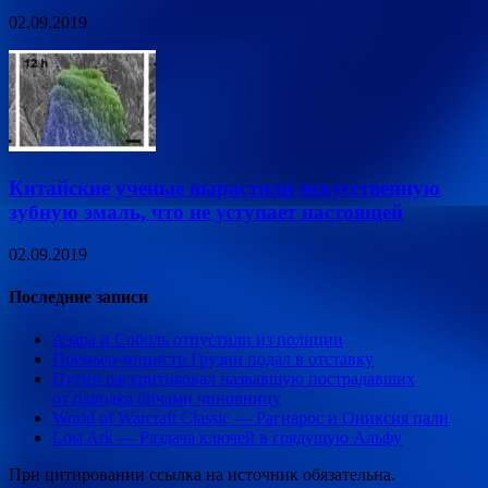
02.09.2019
Китайские ученые вырастили искусственную
зубную эмаль, что не уступает настоящей
02.09.2019
Последние записи
Азара и Соболь отпустили из полиции
Премьер-министр Грузии подал в отставку
Путин раскритиковал назвавшую пострадавших
от паводка бичами чиновницу
World of Warcraft Classic — Рагнарос и Ониксия пали
Lost Ark — Раздача ключей в грядущую Альфу
При цитировании ссылка на источник обязательна.