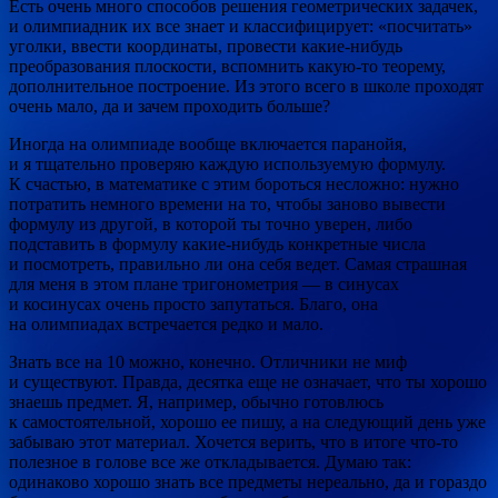
Есть очень много способов решения геометрических задачек,
и олимпиадник их все знает и классифицирует: «посчитать»
уголки, ввести координаты, провести какие-нибудь
преобразования плоскости, вспомнить какую-то теорему,
дополнительное построение. Из этого всего в школе проходят
очень мало, да и зачем проходить больше?
Иногда на олимпиаде вообще включается паранойя,
и я тщательно проверяю каждую используемую формулу.
К счастью, в математике с этим бороться несложно: нужно
потратить немного времени на то, чтобы заново вывести
формулу из другой, в которой ты точно уверен, либо
подставить в формулу какие-нибудь конкретные числа
и посмотреть, правильно ли она себя ведет. Самая страшная
для меня в этом плане тригонометрия — в синусах
и косинусах очень просто запутаться. Благо, она
на олимпиадах встречается редко и мало.
Знать все на 10 можно, конечно. Отличники не миф
и существуют. Правда, десятка еще не означает, что ты хорошо
знаешь предмет. Я, например, обычно готовлюсь
к самостоятельной, хорошо ее пишу, а на следующий день уже
забываю этот материал. Хочется верить, что в итоге что-то
полезное в голове все же откладывается. Думаю так:
одинаково хорошо знать все предметы нереально, да и гораздо