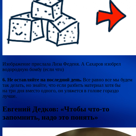
Изображение прислала Лиза Феденя. А Сахаров изобрел
водородную бомбу (если что)
6. Не оставляйте на последний день.
Все равно все мы будем
так делать, но знайте, что если разбить материал хотя бы
на три дня вместо одного, он уляжется в голове гораздо
лучше.
Евгений Дедков: «Чтобы что-то
запомнить, надо это понять»