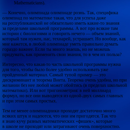
Mathematicians).
— Конечно, олимпиада олимпиаде рознь. Так, специфика
олимпиад по математике такая, что для успеха даже
на республиканской не обязательно иметь какие-то знания
за пределами школьной программы. А вот про всякие там
истории с биологиями и говорить нечего — объем знаний,
который там нужен, нас, технарей, устрашает. Но вообще, как
мне кажется, в любой олимпиаде уметь правильно думать
гораздо важнее. Если ты много знаешь, но не можешь
придумать, как применить свои знания, то в чем их польза?
Интересно, что какая-то часть школьной программы нужна
для того, чтобы было более удобно использовать уже
пройденный материал. Самый тупой пример — это
дискриминант и теорема Виета. Теорема очень удобна, но при
желании без нее любой может обойтись (в пределах школьной
математики). Или вот тригонометрия: в ней миллиард
формул, но все они выводятся из одной-двух самых главных
и при этом самых простых.
Тем не менее олимпиадники проходят достаточно много
всяких штук и надеются, что они им пригодятся. Так что
я знаю кучу разных математических «фишек», которые
в школе не проходят или затрагивают очень поверхностно.