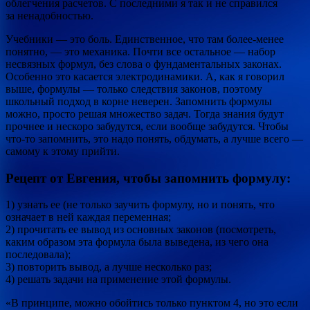
облегчения расчетов. С последними я так и не справился
за ненадобностью.
Учебники — это боль. Единственное, что там более-менее
понятно, — это механика. Почти все остальное — набор
несвязных формул, без слова о фундаментальных законах.
Особенно это касается электродинамики. А, как я говорил
выше, формулы — только следствия законов, поэтому
школьный подход в корне неверен. Запомнить формулы
можно, просто решая множество задач. Тогда знания будут
прочнее и нескоро забудутся, если вообще забудутся. Чтобы
что-то запомнить, это надо понять, обдумать, а лучше всего —
самому к этому прийти.
Рецепт от Евгения, чтобы запомнить формулу:
1) узнать ее (не только заучить формулу, но и понять, что
означает в ней каждая переменная;
2) прочитать ее вывод из основных законов (посмотреть,
каким образом эта формула была выведена, из чего она
последовала);
3) повторить вывод, а лучше несколько раз;
4) решать задачи на применение этой формулы.
«В принципе, можно обойтись только пунктом 4, но это если