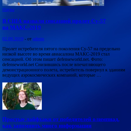
Наука
В США назвали сенсацией пролет Су-57
на МАКС-2019
02.09.2019
-
от
admin
Пролет истребителя пятого поколения Су-57 на предельно
низкой высоте во время авиасалона МАКС-2019 стал
сенсацией. Об этом пишет defenseworld.net. Фото:
defenseworld.net Снизившись после впечатляющего
демонстрационного полета, истребитель повернул к зданиям
ведущих аэрокосмических компаний, которые …
Простые лайфхаки от победителей олимпиад,
как запомнить много информации