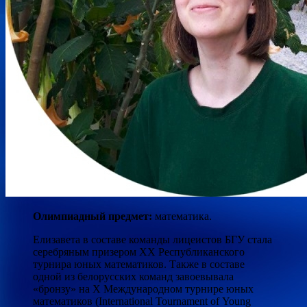
Олимпиадный предмет:
математика.
Елизавета в составе команды лицеистов БГУ стала
серебряным призером XХ Республиканского
турнира юных математиков. Также в составе
одной из белорусских команд завоевывала
«бронзу» на X Международном турнире юных
математиков (International Tournament of Young