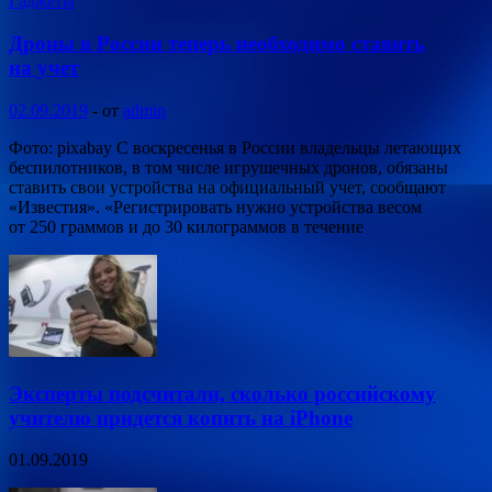
Гаджеты
Дроны в России теперь необходимо ставить
на учет
02.09.2019
-
от
admin
Фото: pixabay С воскресенья в России владельцы летающих
беспилотников, в том числе игрушечных дронов, обязаны
ставить свои устройства на официальный учет, сообщают
«Известия». «Регистрировать нужно устройства весом
от 250 граммов и до 30 килограммов в течение
Эксперты подсчитали, сколько российскому
учителю придется копить на iPhone
01.09.2019