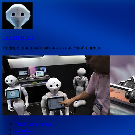
Перейти
к
содержимому
ТЕХНО-HOST
Информационный научно-технический портал.
Главная страница
Гаджеты
Games