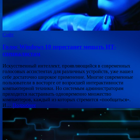
Софт
Голос Windows 10 перестанет мешать ИТ-
специалистам
Искусственный интеллект, проявляющийся в современных
голосовых ассистентах для различных устройств, уже нашел
себе достаточно широкое применение. Многие современные
пользователи в восторге от возросшей интерактивности
компьютерной техники. Но системым администраторам
приходится настраивать одновременно множество
компьютеров, каждый из которых стремится «пообщаться».
И…
Подробнее