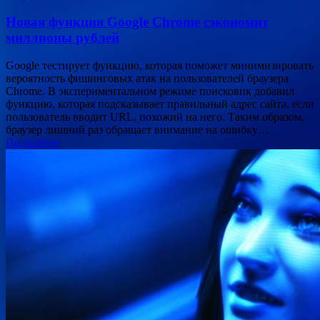
Новая функция Google Chrome сэкономит
миллионы рублей
Google тестирует функцию, которая поможет минимизировать
вероятность фишинговых атак на пользователей браузера
Chrome. В экспериментальном режиме поисковик добавил
функцию, которая подсказывает правильный адрес сайта, если
пользователь вводит URL, похожий на него. Таким образом,
браузер лишний раз обращает внимание на ошибку…
Подробнее