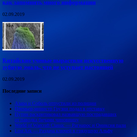
как запомнить много информации
02.09.2019
Китайские ученые вырастили искусственную
зубную эмаль, что не уступает настоящей
02.09.2019
Последние записи
Азара и Соболь отпустили из полиции
Премьер-министр Грузии подал в отставку
Путин раскритиковал назвавшую пострадавших
от паводка бичами чиновницу
World of Warcraft Classic — Рагнарос и Ониксия пали
Lost Ark — Раздача ключей в грядущую Альфу