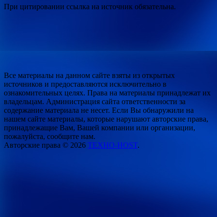
При цитировании ссылка на источник обязательна.
Все материалы на данном сайте взяты из открытых
источников и предоставляются исключительно в
ознакомительных целях. Права на материалы принадлежат их
владельцам. Администрация сайта ответственности за
содержание материала не несет. Если Вы обнаружили на
нашем сайте материалы, которые нарушают авторские права,
принадлежащие Вам, Вашей компании или организации,
пожалуйста, сообщите нам.
Авторские права © 2026
ТЕХНО-HOST
.