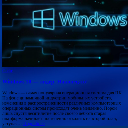
Софт
Windows 10 — лидер. Наконец-то!
Windows — самая популярная операционная система для ПК.
На фоне динамичной индустрии мобильных устройств,
изменения в распространенности различных компьютерных
операционных систем происходят очень медленно. Порой
лишь спустя десятилетие после своего дебюта старая
платформа начинает постепенно отходить на второй план,
уступая…
Подробнее