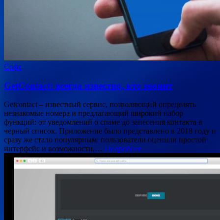
Софт
GetContact: всегда известно, кто звонит
Getcontact – известный сервис, позволяющий определять
незнакомые номера и предлагающий широкий набор
функций: от уведомлений о спаме до занесения контакта в
черный список. Приложение было представлено в 2018 году и
сразу же стало популярным: пользователи оценили простой
интерфейс и возможности,…
Подробнее