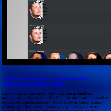
Софт
Создан новый сервис для поиска людей
«ВКонтакте» по фотографии
Пару лет назад был очень популярен сервис FindFace,
принадлежащий компании NtechLab, который позволял найти
человека в социальной сети «ВКонтакте» по одной только
фотографии. Достаточно было сделать снимок, после чего