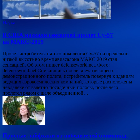
Наука
В США назвали сенсацией пролет Су-57
на МАКС-2019
Пролет истребителя пятого поколения Су-57 на предельно
низкой высоте во время авиасалона МАКС-2019 стал
сенсацией. Об этом пишет defenseworld.net. Фото:
defenseworld.net Снизившись после впечатляющего
демонстрационного полета, истребитель повернул к зданиям
ведущих аэрокосмических компаний, которые расположены
невдалеке от взлетно-посадочный полосы, после чего
пролетел рядом с шале объединенной…
Простые лайфхаки от победителей олимпиад,