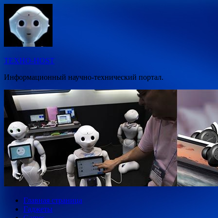
Перейти
к
содержимому
ТЕХНО-HOST
Информационный научно-технический портал.
Главная страница
Гаджеты
Games