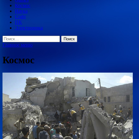
Космос
Наука
Софт
ПК
Электроника
Найти:
Главное меню
Космос