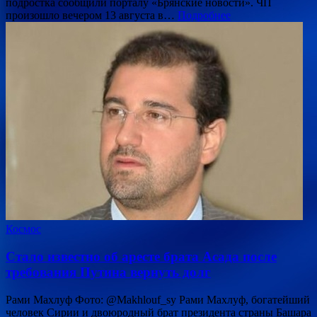
подростка сообщили порталу «Брянские новости». ЧП
произошло вечером 13 августа в…
Подробнее
Космос
Стало известно об аресте брата Асада после
требования Путина вернуть долг
Рами Махлуф Фото: @Makhlouf_sy Рами Махлуф, богатейший
человек Сирии и двоюродный брат президента страны Башара