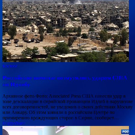
Космос
Российские военные возмутились ударом США
по Идлибу
Архивное фото Фото: Associated Press США нанесли удар в
зоне деэскалации в сирийской провинции Идлиб в нарушение
всех договоренностей, не уведомив о своих действиях Москву
или Анкару. Об этом заявили в российском Центре по
примирению враждующих сторон в Сирии, сообщает…
Подробнее