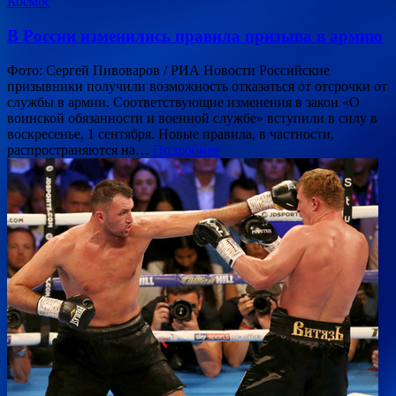
Космос
В России изменились правила призыва в армию
Фото: Сергей Пивоваров / РИА Новости Российские
призывники получили возможность отказаться от отсрочки от
службы в армии. Соответствующие изменения в закон «О
воинской обязанности и военной службе» вступили в силу в
воскресенье, 1 сентября. Новые правила, в частности,
распространяются на…
Подробнее