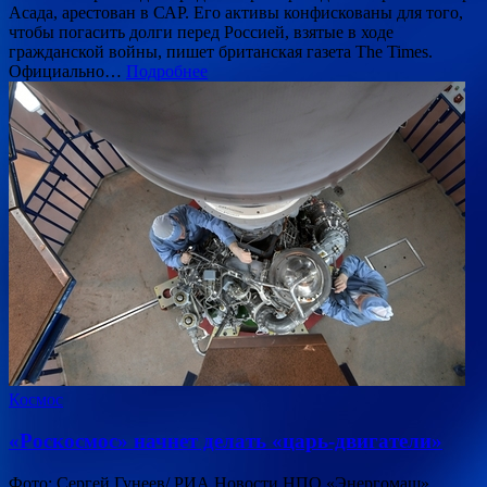
Асада, арестован в САР. Его активы конфискованы для того,
чтобы погасить долги перед Россией, взятые в ходе
гражданской войны, пишет британская газета The Times.
Официально…
Подробнее
Космос
«Роскосмос» начнет делать «царь-двигатели»
Фото: Сергей Гунеев/ РИА Новости НПО «Энергомаш»,