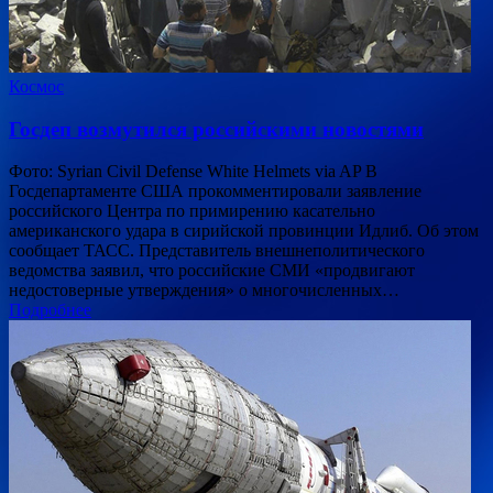
Космос
Госдеп возмутился российскими новостями
Фото: Syrian Civil Defense White Helmets via AP В
Госдепартаменте США прокомментировали заявление
российского Центра по примирению касательно
американского удара в сирийской провинции Идлиб. Об этом
сообщает ТАСС. Представитель внешнеполитического
ведомства заявил, что российские СМИ «продвигают
недостоверные утверждения» о многочисленных…
Подробнее