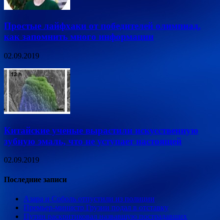
Простые лайфхаки от победителей олимпиад,
как запомнить много информации
02.09.2019
Китайские ученые вырастили искусственную
зубную эмаль, что не уступает настоящей
02.09.2019
Последние записи
Азара и Соболь отпустили из полиции
Премьер-министр Грузии подал в отставку
Путин раскритиковал назвавшую пострадавших