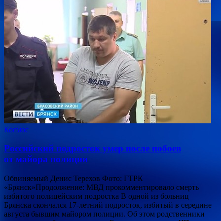
Космос
Российский подросток умер после побоев
от майора полиции
Обвиняемый Денис Терехов Фото: ГТРК
«Брянск»Продолжение: МВД прокомментировало смерть
избитого полицейским подростка В одной из больниц
Брянска скончался 17-летний подросток, избитый в середине
августа бывшим майором полиции. Об этом родственники