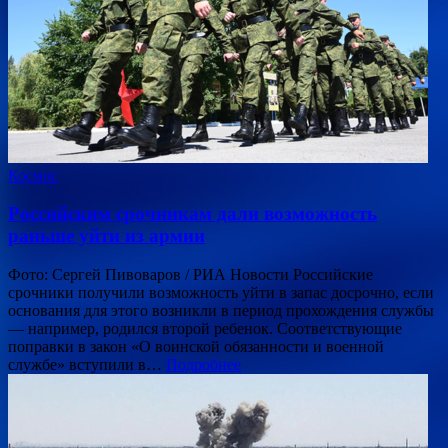
Космос
Российским срочникам дали возможность
раньше уйти из армии
Фото: Сергей Пивоваров / РИА Новости Российские
срочники получили возможность уйти в запас досрочно, если
основания для этого возникли в период прохождения службы
— например, родился второй ребенок. Соответствующие
поправки в закон «О воинской обязанности и военной
службе» вступили в…
Подробнее