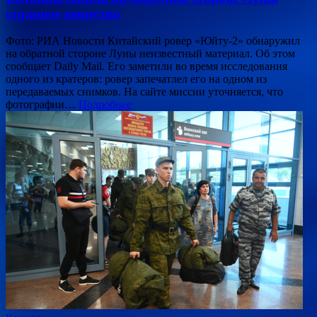
странное вещество
Фото: РИА Новости Китайский ровер «Юйту-2» обнаружил
на обратной стороне Луны неизвестный материал. Об этом
сообщает Daily Mail. Его заметили во время исследования
одного из кратеров: ровер запечатлел его на одном из
передаваемых снимков. На сайте миссии уточняется, что
фотографии…
Подробнее