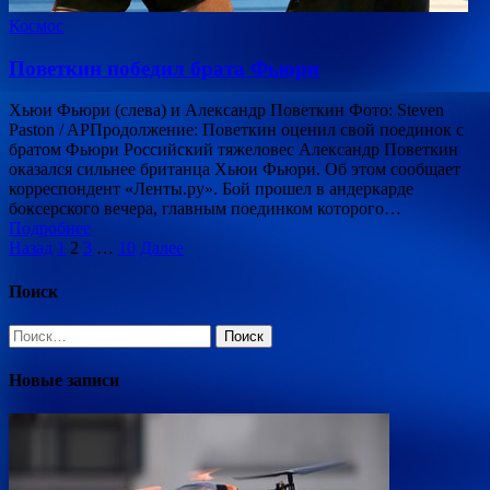
Космос
Поветкин победил брата Фьюри
Хьюи Фьюри (слева) и Александр Поветкин Фото: Steven
Paston / APПродолжение: Поветкин оценил свой поединок с
братом Фьюри Российский тяжеловес Александр Поветкин
оказался сильнее британца Хьюи Фьюри. Об этом сообщает
корреспондент «Ленты.ру». Бой прошел в андеркарде
боксерского вечера, главным поединком которого…
Подробнее
Пагинация
Назад
1
2
3
…
10
Далее
записей
Поиск
Найти:
Новые записи