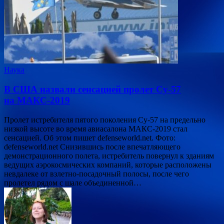
Наука
В США назвали сенсацией пролет Су-57
на МАКС-2019
Пролет истребителя пятого поколения Су-57 на предельно
низкой высоте во время авиасалона МАКС-2019 стал
сенсацией. Об этом пишет defenseworld.net. Фото:
defenseworld.net Снизившись после впечатляющего
демонстрационного полета, истребитель повернул к зданиям
ведущих аэрокосмических компаний, которые расположены
невдалеке от взлетно-посадочный полосы, после чего
пролетел рядом с шале объединенной…