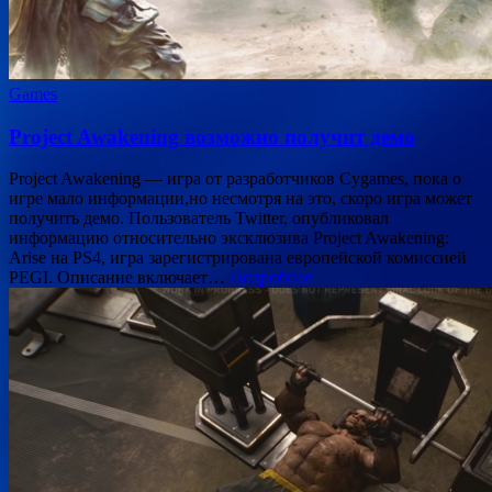
Games
Project Awakening возможно получит демо
Project Awakening — игра от разработчиков Cygames, пока о
игре мало информации,но несмотря на это, скоро игра может
получить демо. Пользователь Twitter, опубликовал
информацию относительно эксклюзива Project Awakening:
Arise на PS4, игра зарегистрирована европейской комиссией
PEGI. Описание включает…
Подробнее