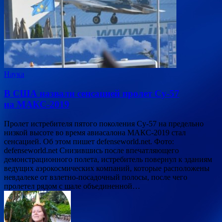
Наука
В США назвали сенсацией пролет Су-57
на МАКС-2019
Пролет истребителя пятого поколения Су-57 на предельно
низкой высоте во время авиасалона МАКС-2019 стал
сенсацией. Об этом пишет defenseworld.net. Фото:
defenseworld.net Снизившись после впечатляющего
демонстрационного полета, истребитель повернул к зданиям
ведущих аэрокосмических компаний, которые расположены
невдалеке от взлетно-посадочный полосы, после чего
пролетел рядом с шале объединенной…