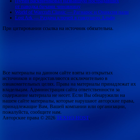
Путин раскритиковал назвавшую пострадавших
от паводка бичами чиновницу
World of Warcraft Classic — Рагнарос и Ониксия пали
Lost Ark — Раздача ключей в грядущую Альфу
При цитировании ссылка на источник обязательна.
Все материалы на данном сайте взяты из открытых
источников и предоставляются исключительно в
ознакомительных целях. Права на материалы принадлежат их
владельцам. Администрация сайта ответственности за
содержание материала не несет. Если Вы обнаружили на
нашем сайте материалы, которые нарушают авторские права,
принадлежащие Вам, Вашей компании или организации,
пожалуйста, сообщите нам.
Авторские права © 2026
ТЕХНО-HOST
.