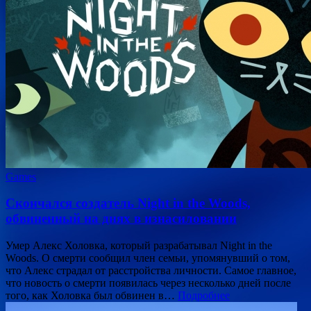
Games
Скончался создатель Night in the Woods,
обвиненный на днях в изнасиловании
Умер Алекс Холовка, который разрабатывал Night in the
Woods. О смерти сообщил член семьи, упомянувший о том,
что Алекс страдал от расстройства личности. Самое главное,
что новость о смерти появилась через несколько дней после
того, как Холовка был обвинен в…
Подробнее