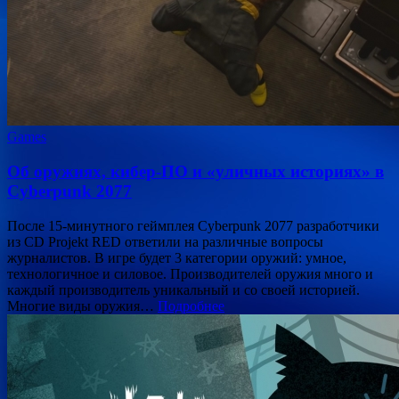
Games
Об оружиях, кибер-ПО и «уличных историях» в
Cyberpunk 2077
После 15-минутного геймплея Cyberpunk 2077 разработчики
из CD Projekt RED ответили на различные вопросы
журналистов. В игре будет 3 категории оружий: умное,
технологичное и силовое. Производителей оружия много и
каждый производитель уникальный и со своей историей.
Многие виды оружия…
Подробнее