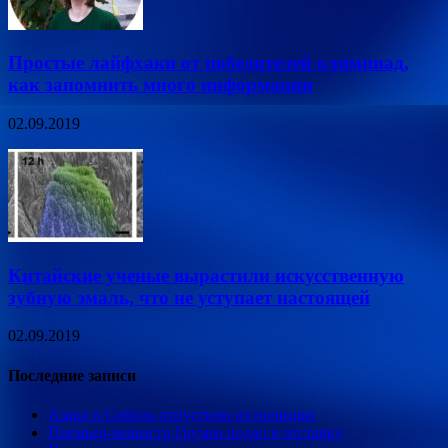
Простые лайфхаки от победителей олимпиад,
как запомнить много информации
02.09.2019
Китайские ученые вырастили искусственную
зубную эмаль, что не уступает настоящей
02.09.2019
Последние записи
Азара и Соболь отпустили из полиции
Премьер-министр Грузии подал в отставку