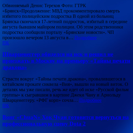
Обвиняемый Денис Терехов Фото: ГТРК
«Брянск»Продолжение: МВД прокомментировало смерть
избитого полицейским подростка В одной из больниц
Брянска скончался 17-летний подросток, избитый в середине
августа бывшим майором полиции. Об этом родственники
подростка сообщили порталу «Брянские новости». ЧП
произошло вечером 13 августа в…
Подробнее
ПК
Шварценеггер обиделся на иск и решил не
приезжать в Москву на премьеру «Тайны печати
дракона»
Страсти вокруг «Тайны печати дракона», провалившегося в
китайском прокате сиквела «Вия», вышли на новый виток. О
деталях мы уже писали, речь же идет об иске «Русской фильм
группы» к сыгравшим в картине Джеки Чану и Арнольду
Шварценеггеру. «РФГ корп» сочла…
Подробнее
ПК
Вонг «ChuaN» Хок Чуан готовится вернуться на
профессиональную сцену Dota 2