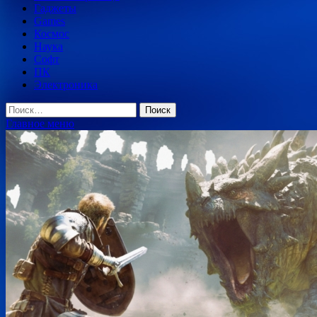
Гаджеты
Games
Космос
Наука
Софт
ПК
Электроника
Найти:
Главное меню