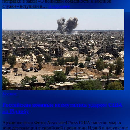
поправки в закон «О воинской обязанности и военной
службе» вступили в…
Подробнее
Космос
Российские военные возмутились ударом США
по Идлибу
Архивное фото Фото: Associated Press США нанесли удар в
зоне деэскалации в сирийской провинции Идлиб в нарушение