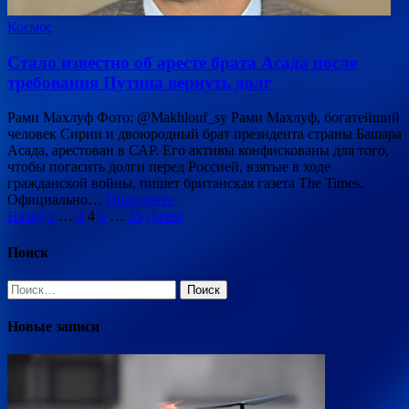
Космос
Стало известно об аресте брата Асада после
требования Путина вернуть долг
Рами Махлуф Фото: @Makhlouf_sy Рами Махлуф, богатейший
человек Сирии и двоюродный брат президента страны Башара
Асада, арестован в САР. Его активы конфискованы для того,
чтобы погасить долги перед Россией, взятые в ходе
гражданской войны, пишет британская газета The Times.
Официально…
Подробнее
Пагинация
Назад
1
…
3
4
5
…
35
Далее
записей
Поиск
Найти:
Новые записи