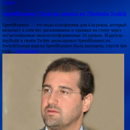
Games
SpeedRunners Трейлер анонса на Nintendo Switch
SpeedRunners — это инди-платформер для 4 игроков, который
включает в себя бег, раскачивание и прыжки на стену через
зигзагообразные многоплатформенные 2d уровни. Издатель
tinyBuild в своём Twitter анонсировал SpeedRunners на
SwitchПолная версия SpeedRunners была запущена, спустя три
года…
Подробнее